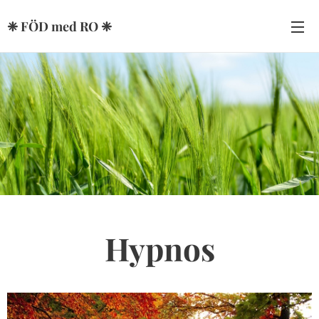
❈ FÖD med RO ❈
Hypnos